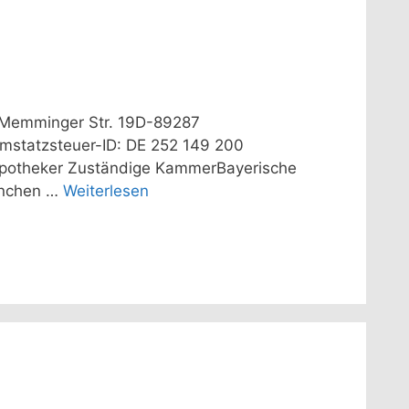
K.Memminger Str. 19D-89287
statzsteuer-ID: DE 252 149 200
dApotheker Zuständige KammerBayerische
ünchen …
Weiterlesen