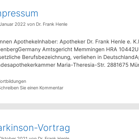
mpressum
 Januar 2022
von
Dr. Frank Henle
nnen ApothekeInhaber: Apotheker Dr. Frank Henle e. 
lenbergGermany Amtsgericht Memmingen HRA 10442Um
etzliche Berufsbezeichnung, verliehen in Deutschlan
desapothekerkammer Maria-Theresia-Str. 2881675 M
ategorien
Fortbildungen
Schreiben Sie einen Kommentar
arkinson-Vortrag
 Oktober 2021
von
Dr. Frank Henle