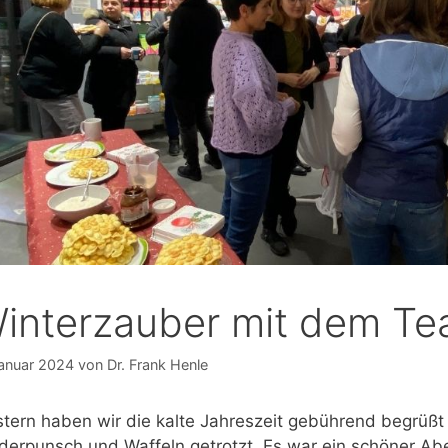
interzauber mit dem T
Januar 2024
von
Dr. Frank Henle
tern haben wir die kalte Jahreszeit gebührend begrüßt
derpunsch und Waffeln getrotzt. Es war ein schöner Ab