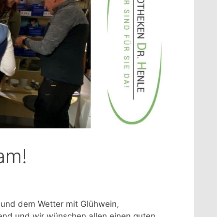
eam!
 und dem Wetter mit Glühwein,
end und wir wünschen allen einen guten