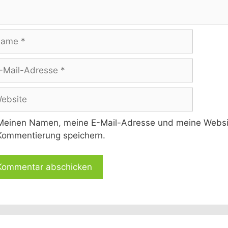
me
l-
esse
site
Meinen Namen, meine E-Mail-Adresse und meine Website
Kommentierung speichern.