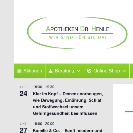
Zum
Inhalt
springen
Aktionen
Beratung
Online Shop
18:30
-
19:30
SEP.
24
Klar im Kopf – Demenz vorbeugen,
wie Bewegung, Ernährung, Schlaf
und Stoffwechsel unsere
Gehirngesundheit beeinflussen
19:00
-
20:00
OKT.
27
Kamille & Co. – Sanft, modern und