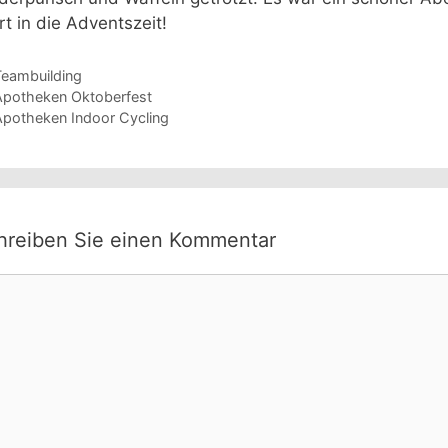
rt in die Adventszeit!
ategorien
Teambuilding
Apotheken Oktoberfest
Apotheken Indoor Cycling
hreiben Sie einen Kommentar
mmentar