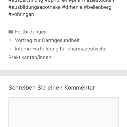
#auszeichnung #bphd_ev #pharmaziestudium
#ausbildungsapotheke #drhenle #bellenberg
#vöhringen
Kategorien
Fortbildungen
Vortrag zur Darmgesundheit
Interne Fortbildung für pharmazeutische
Praktikanten/innen
Schreiben Sie einen Kommentar
Kommentar