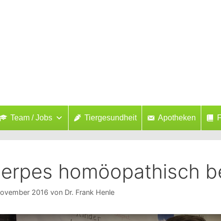
Team / Jobs
Tiergesundheit
Apotheken
F
erpes homöopathisch b
November 2016
von
Dr. Frank Henle