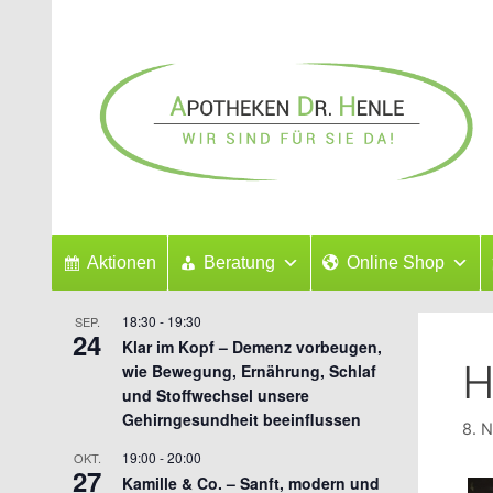
Zum
Inhalt
springen
Aktionen
Beratung
Online Shop
18:30
-
19:30
SEP.
24
Klar im Kopf – Demenz vorbeugen,
H
wie Bewegung, Ernährung, Schlaf
und Stoffwechsel unsere
Gehirngesundheit beeinflussen
8. 
19:00
-
20:00
OKT.
27
Kamille & Co. – Sanft, modern und