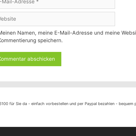
l-
esse
site
Meinen Namen, meine E-Mail-Adresse und meine Website
Kommentierung speichern.
00 für Sie da - einfach vorbestellen und per Paypal bezahlen - bequem p