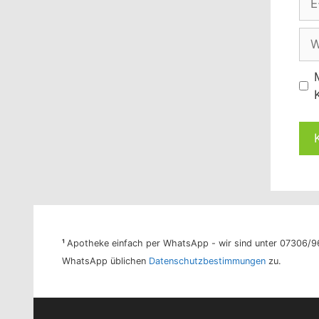
Mai
Adr
Web
¹
Apotheke einfach per WhatsApp - wir sind unter 07306/961
WhatsApp üblichen
Datenschutzbestimmungen
zu.