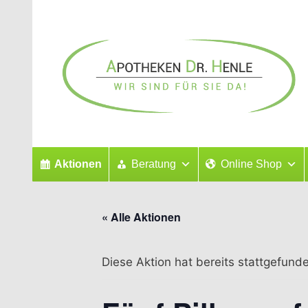
Zum
Inhalt
springen
Aktionen
Beratung
Online Shop
« Alle Aktionen
Diese Aktion hat bereits stattgefund